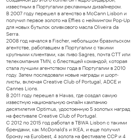
созданной до этого коллегой Педро Бидаррой,
известным в Португалии рекламным дизайнером.
В 2007 году перешел в агенство в McCann Lisbon и
получил первое золото на Effies с неймингом Pop-Up
для новых бутылок оливкового масла Oliveira da
Serra.
2008 год начался в Fischer, небольшом бразильском
агентстве, работавшем в Португалии с такими
крупными клиентами, как пиво Sagres, почта CTT или
телекомпания TMN, с блестящей командой, которая
стала лучшим агентством года в Португалии в 2010
году. Затем последовали новые награды и шорт-
листы, включая Creative Club of Portugal, ADCE и
Cannes Lions.
В 2011 году перешел в Havas, где создал самую
известную национальную онлайн кампанию
десятилетия Optimus, удостоенную 5 золотых наград
на фестивале Creative Club of Portugal.
С 2012 по 2015 год работал в TBWA Lisbon с такими
брендами, как McDonald's и IKEA, и еще получил
бронзу на Eurobest, 4 золота на фестивале CCP и 4