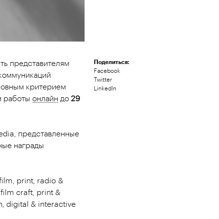
Поделиться:
ть представителям
Facebook
 коммуникаций
Twitter
сновным критерием
LinkedIn
ои работы
онлайн
до
29
 Media, представленные
ные награды
m, print, radio &
ilm craft, print &
digital & interactive