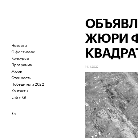
ОБЪЯВЛ
ЖЮРИ Ф
Новости
КВАДРА
О фестивале
Конкурсы
Программа
14.11.2022
Жюри
Стоимость
Победители 2022
Контакты
Entry Kit
En