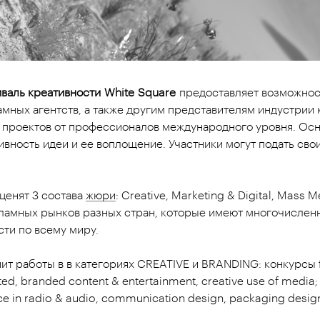
валь креативности
White
Square
предоставляет возможнос
амных агентств, а также другим представителям индустрии
х проектов от профессионалов международного уровня. О
ивность идеи и ее воплощение. Участники могут подать св
ценят 3 состава
жюри
: Creative, Marketing & Digital, Mass
амных рынков разных стран, которые имеют многочислен
сти по всему миру.
т работы в в категориях CREATIVE и BRANDING: конкурсы fil
ted, branded content & entertainment, creative use of media; f
ce in radio & audio, communication design, packaging design, 